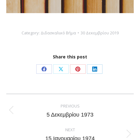
Category:
Διδασκαλικό Βήμα
30 Δεκεμβρίου 2019
Share this post
Share
Share
Share
Share
on
on
on
on
Facebook
X
Pinterest
LinkedIn
Post
navigation
PREVIOUS
Previous
5 Δεκεμβρίου 1973
post:
NEXT
Next
15 Ιανουαρίου 1974