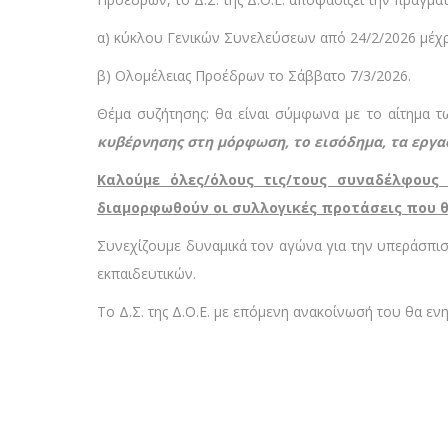
α) κύκλου Γενικών Συνελεύσεων από 24/2/2026 μέχρ
β) Ολομέλειας Προέδρων το Σάββατο 7/3/2026.
Θέμα συζήτησης: θα είναι σύμφωνα με το αίτημα 
κυβέρνησης στη μόρφωση, το εισόδημα, τα εργα
Καλούμε όλες/όλους τις/τους συναδέλφους
διαμορφωθούν οι συλλογικές προτάσεις που 
Συνεχίζουμε δυναμικά τον αγώνα για την υπεράσπι
εκπαιδευτικών.
Το Δ.Σ. της Δ.Ο.Ε. με επόμενη ανακοίνωσή του θα ενη