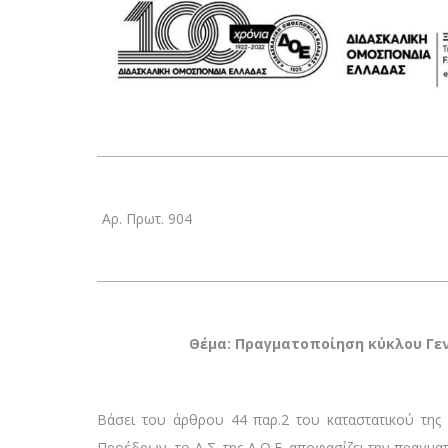
Αρ. Πρωτ. 904
Θέμα: Πραγματοποίηση κύκλου Γενι
Βάσει του άρθρου 44 παρ.2 του καταστατικού της
Προέδρων, το Δ.Σ. της Δ.Ο.Ε. αποφασίζει την πραγμα