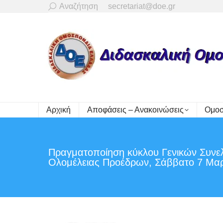
Search:
Αναζήτηση
secretariat@doe.gr
Αρχική
Αποφάσεις – Ανακοινώσεις
Ομοσ
Πραγματοποίηση κύκλου Γενικών Συνελ
Ολομέλειας Προέδρων, Σάββατο 7 Μαρ