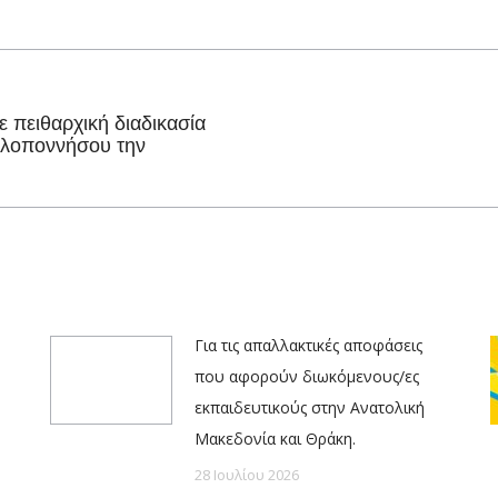
on
on
on
on
Facebook
X
Pinterest
LinkedIn
 πειθαρχική διαδικασία
Next
ελοποννήσου την
post:
Για τις απαλλακτικές αποφάσεις
που αφορούν διωκόμενους/ες
εκπαιδευτικούς στην Ανατολική
Μακεδονία και Θράκη.
28 Ιουλίου 2026