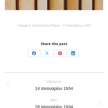
Category:
Διδασκαλικό Βήμα
21 Νοεμβρίου 2019
Share this post
Share
Share
Share
Share
on
on
on
on
Facebook
X
Pinterest
LinkedIn
Post
navigation
PREVIOUS
Previous
14 Ιανουαρίου 1934
post:
NEXT
Next
28 Ιανουαρίου 1934