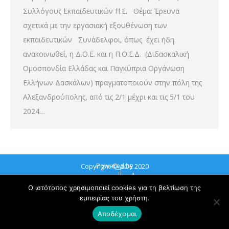
Συλλόγους Εκπαιδευτικών Π.Ε. Θέμα: Έρευνα
σχετικά με την εργασιακή εξουθένωση των
εκπαιδευτικών Συνάδελφοι, όπως έχει ήδη
ανακοινωθεί, η Δ.Ο.Ε. και η Π.Ο.Ε.Δ. (Διδασκαλική
Ομοσπονδία Ελλάδας και Παγκύπρια Οργάνωση
Ελλήνων Δασκάλων) πραγματοποιούν στην πόλη της
Αλεξανδρούπολης, από τις 2/1 μέχρι και τις 5/1 του
2024…
Powered by
Copyright © ΔΟΕ 2020
Ο ιστότοπος χρησιμοποιεί cookies για τη βελτίωση της
εμπειρίας του χρήστη.
Αποδέχομαι