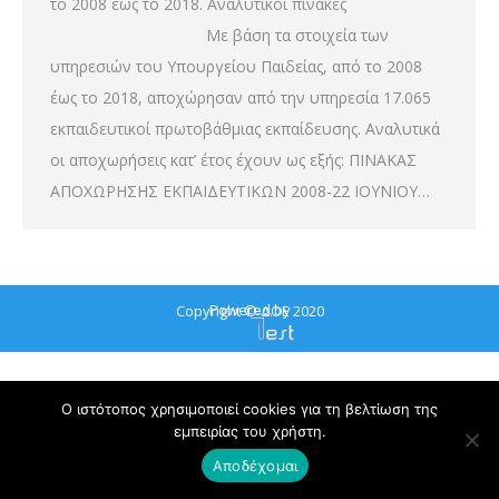
το 2008 έως το 2018. Αναλυτικοί πίνακες
Με βάση τα στοιχεία των
υπηρεσιών του Υπουργείου Παιδείας, από το 2008
έως το 2018, αποχώρησαν από την υπηρεσία 17.065
εκπαιδευτικοί πρωτοβάθμιας εκπαίδευσης. Αναλυτικά
οι αποχωρήσεις κατ’ έτος έχουν ως εξής: ΠΙΝΑΚΑΣ
ΑΠΟΧΩΡΗΣΗΣ ΕΚΠΑΙΔΕΥΤΙΚΩΝ 2008-22 ΙΟΥΝΙΟΥ…
Powered by
Copyright © ΔΟΕ 2020
Ο ιστότοπος χρησιμοποιεί cookies για τη βελτίωση της
εμπειρίας του χρήστη.
Αποδέχομαι