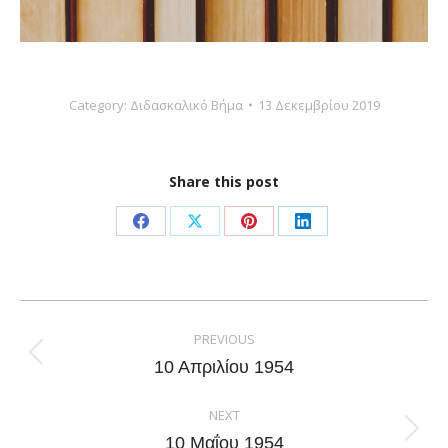
Category:
Διδασκαλικό Βήμα
13 Δεκεμβρίου 2019
Share this post
Share
Share
Share
Share
on
on
on
on
Facebook
X
Pinterest
LinkedIn
Post
navigation
PREVIOUS
Previous
10 Απριλίου 1954
post:
NEXT
Next
10 Μαΐου 1954