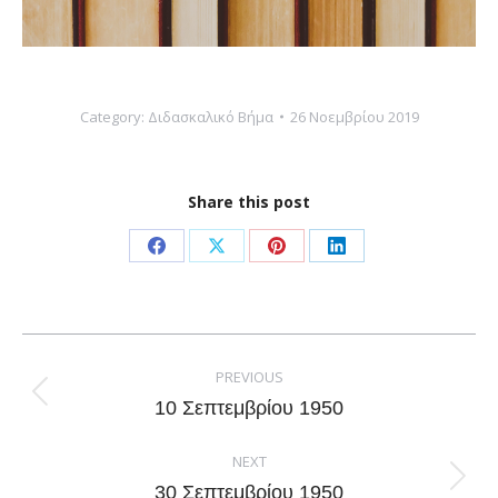
Category:
Διδασκαλικό Βήμα
26 Νοεμβρίου 2019
Share this post
Share
Share
Share
Share
on
on
on
on
Facebook
X
Pinterest
LinkedIn
Post
navigation
PREVIOUS
Previous
10 Σεπτεμβρίου 1950
post:
NEXT
Next
30 Σεπτεμβρίου 1950