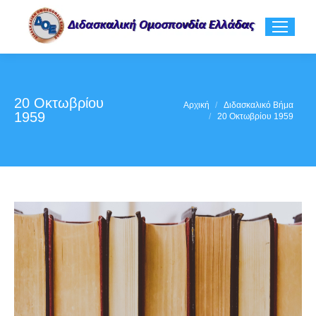
20 Οκτωβρίου
You are here:
Αρχική
Διδασκαλικό Βήμα
1959
20 Οκτωβρίου 1959