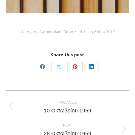
Category:
Διδασκαλικό Βήμα
16 Δεκεμβρίου 2019
Share this post
Share
Share
Share
Share
on
on
on
on
Facebook
X
Pinterest
LinkedIn
Post
navigation
PREVIOUS
Previous
10 Οκτωβρίου 1959
post:
NEXT
Next
28 Οκτωβρίου 1959