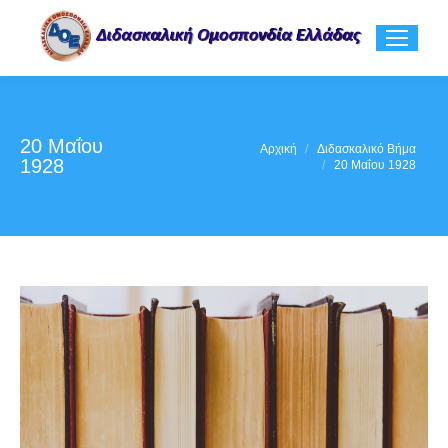
20 Μαΐου
You are here:
Αρχική
Διδασκαλικό Βήμα
1928
20 Μαΐου 1928