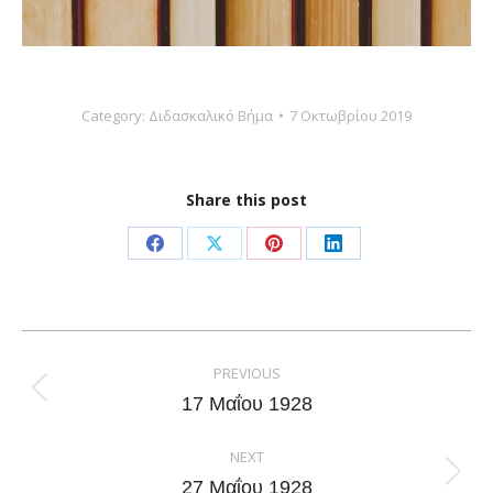
Category:
Διδασκαλικό Βήμα
7 Οκτωβρίου 2019
Share this post
Share
Share
Share
Share
on
on
on
on
Facebook
X
Pinterest
LinkedIn
Post
navigation
PREVIOUS
Previous
17 Μαΐου 1928
post:
NEXT
Next
27 Μαΐου 1928