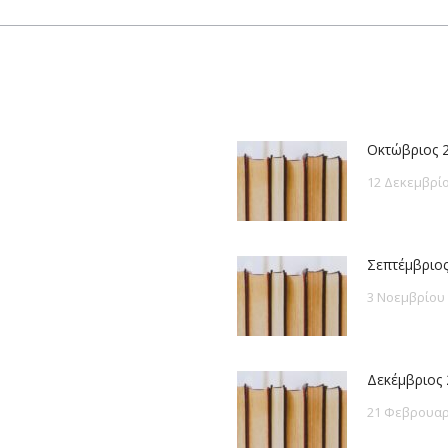
post:
Οκτώβριος 
12 Δεκεμβρίο
Σεπτέμβριος
3 Νοεμβρίου
Δεκέμβριος 
21 Φεβρουαρ