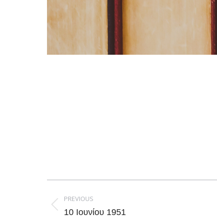
Post
navigation
PREVIOUS
Previous
10 Ιουνίου 1951