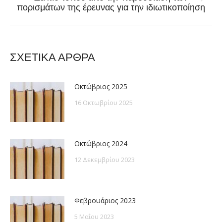
Next
πορισμάτων της έρευνας για την ιδιωτικοποίηση
post:
ΣΧΕΤΙΚΑ ΑΡΘΡΑ
Οκτώβριος 2025
16 Οκτωβρίου 2025
Οκτώβριος 2024
12 Δεκεμβρίου 2023
Φεβρουάριος 2023
5 Μαΐου 2023