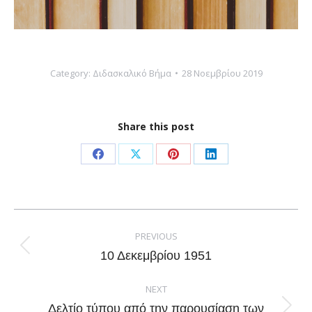
Category:
Διδασκαλικό Βήμα
28 Νοεμβρίου 2019
Share this post
Share
Share
Share
Share
on
on
on
on
Facebook
X
Pinterest
LinkedIn
Post
navigation
PREVIOUS
Previous
10 Δεκεμβρίου 1951
post:
NEXT
Δελτίο τύπου από την παρουσίαση των