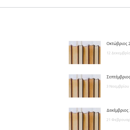
post:
Οκτώβριος 
12 Δεκεμβρίο
Σεπτέμβριος
3 Νοεμβρίου
Δεκέμβριος 
21 Φεβρουαρ