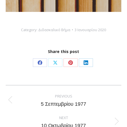
Category:
Διδασκαλικό Βήμα
3 Ιανουαρίου 2020
Share this post
Share
Share
Share
Share
on
on
on
on
Facebook
X
Pinterest
LinkedIn
Post
navigation
PREVIOUS
Previous
5 Σεπτεμβρίου 1977
post:
NEXT
Next
10 Οκτωβρίου 1977