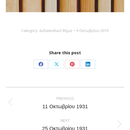
Category:
Διδασκαλικό Βήμα
9 Οκτωβρίου 2019
Share this post
Share
Share
Share
Share
on
on
on
on
Facebook
X
Pinterest
LinkedIn
Post
navigation
PREVIOUS
Previous
11 Οκτωβρίου 1931
post:
NEXT
Next
25 Οκτωβρίου 1931