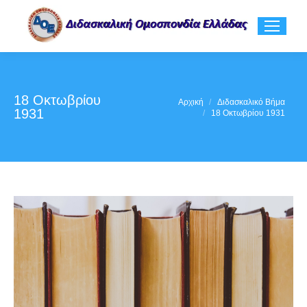
18 Οκτωβρίου
You are here:
Αρχική
Διδασκαλικό Βήμα
1931
18 Οκτωβρίου 1931