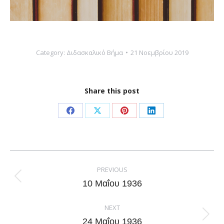
Category:
Διδασκαλικό Βήμα
21 Νοεμβρίου 2019
Share this post
Share
Share
Share
Share
on
on
on
on
Facebook
X
Pinterest
LinkedIn
Post
navigation
PREVIOUS
Previous
10 Μαΐου 1936
post:
NEXT
Next
24 Μαΐου 1936