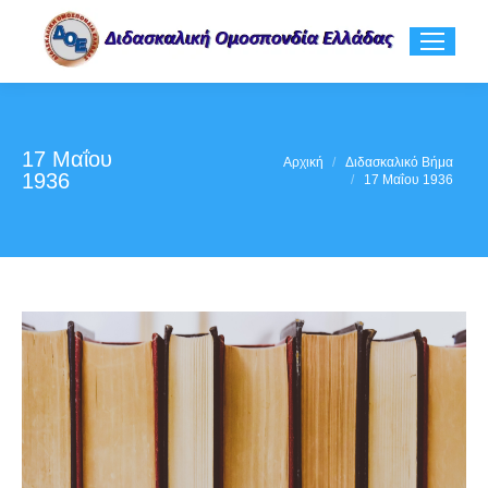
17 Μαΐου
You are here:
Αρχική
Διδασκαλικό Βήμα
1936
17 Μαΐου 1936