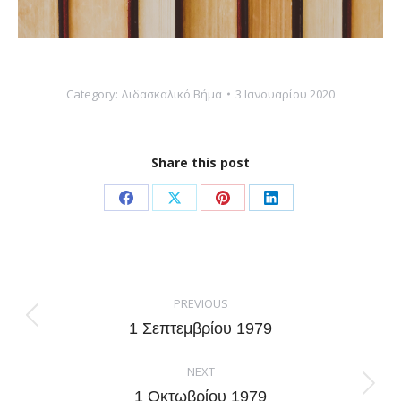
Category:
Διδασκαλικό Βήμα
3 Ιανουαρίου 2020
Share this post
Share
Share
Share
Share
on
on
on
on
Facebook
X
Pinterest
LinkedIn
Post
navigation
PREVIOUS
Previous
1 Σεπτεμβρίου 1979
post:
NEXT
Next
1 Οκτωβρίου 1979