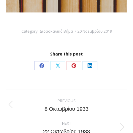
Category:
Διδασκαλικό Βήμα
20 Νοεμβρίου 2019
Share this post
Share
Share
Share
Share
on
on
on
on
Facebook
X
Pinterest
LinkedIn
Post
navigation
PREVIOUS
Previous
8 Οκτωβρίου 1933
post:
NEXT
Next
22 Οκτωβρίου 1933