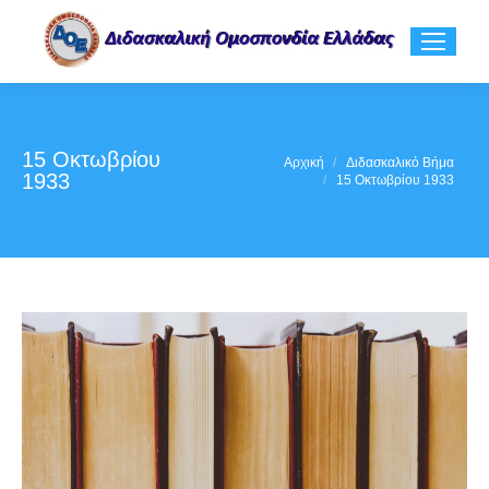
15 Οκτωβρίου
You are here:
Αρχική
Διδασκαλικό Βήμα
1933
15 Οκτωβρίου 1933