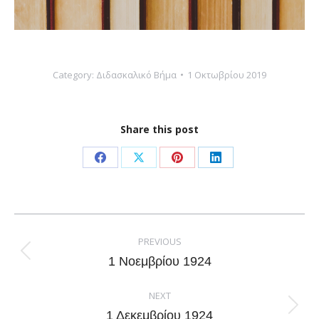
Category:
Διδασκαλικό Βήμα
1 Οκτωβρίου 2019
Share this post
Share
Share
Share
Share
on
on
on
on
Facebook
X
Pinterest
LinkedIn
Post
navigation
PREVIOUS
Previous
1 Νοεμβρίου 1924
post:
NEXT
Next
1 Δεκεμβρίου 1924