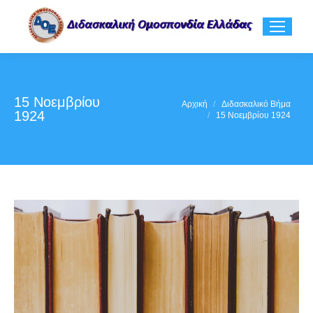
15 Νοεμβρίου
You are here:
Αρχική
Διδασκαλικό Βήμα
1924
15 Νοεμβρίου 1924