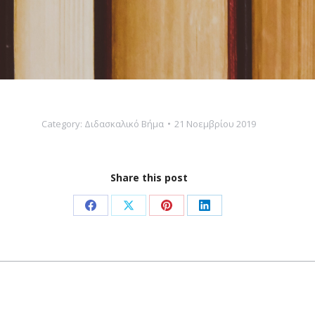
Category:
Διδασκαλικό Βήμα
21 Νοεμβρίου 2019
Share this post
Share
Share
Share
Share
on
on
on
on
Facebook
X
Pinterest
LinkedIn
Next