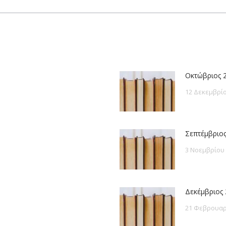
post:
Οκτώβριος 
12 Δεκεμβρίο
Σεπτέμβριος
3 Νοεμβρίου
Δεκέμβριος 
21 Φεβρουαρ