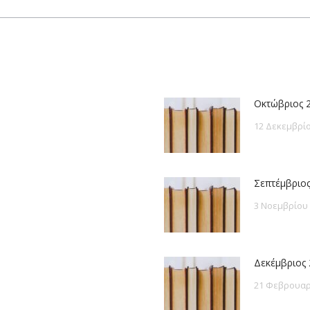
post:
Οκτώβριος 
12 Δεκεμβρίο
Σεπτέμβριος
3 Νοεμβρίου
Δεκέμβριος 
21 Φεβρουαρ