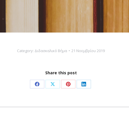
Category:
Διδασκαλικό Βήμα
21 Νοεμβρίου 2019
Share this post
Share
Share
Share
Share
on
on
on
on
Facebook
X
Pinterest
LinkedIn
Next