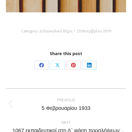
Category:
Διδασκαλικό Βήμα
20 Νοεμβρίου 2019
Share this post
Share
Share
Share
Share
on
on
on
on
Facebook
X
Pinterest
LinkedIn
Post
navigation
PREVIOUS
Previous
5 Φεβρουαρίου 1933
post:
NEXT
1067 εκπαιδευτικοί στη Δ΄ φάση προσλήψεων