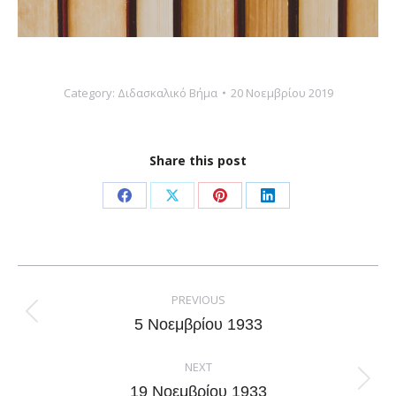
Category:
Διδασκαλικό Βήμα
20 Νοεμβρίου 2019
Share this post
Share
Share
Share
Share
on
on
on
on
Facebook
X
Pinterest
LinkedIn
Post
navigation
PREVIOUS
Previous
5 Νοεμβρίου 1933
post:
NEXT
Next
19 Νοεμβρίου 1933