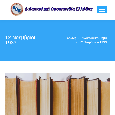
12 Νοεμβρίου
You are here:
Αρχική
Διδασκαλικό Βήμα
1933
12 Νοεμβρίου 1933