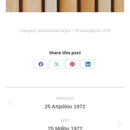
Category:
Διδασκαλικό Βήμα
30 Δεκεμβρίου 2019
Share this post
Share
Share
Share
Share
on
on
on
on
Facebook
X
Pinterest
LinkedIn
Post
navigation
PREVIOUS
Previous
25 Απριλίου 1972
post:
NEXT
Next
25 Μαΐου 1972