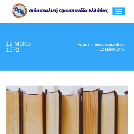
12 Μαΐου
You are here:
Αρχική
Διδασκαλικό Βήμα
1972
12 Μαΐου 1972