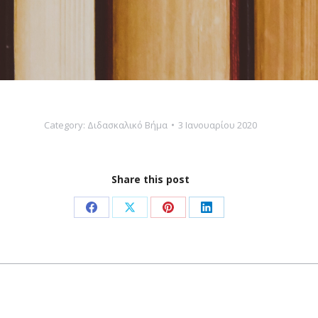
Category:
Διδασκαλικό Βήμα
3 Ιανουαρίου 2020
Share this post
Share
Share
Share
Share
on
on
on
on
Facebook
X
Pinterest
LinkedIn
Next