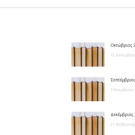
post:
Οκτώβριος 
12 Δεκεμβρίο
Σεπτέμβριος
3 Νοεμβρίου
Δεκέμβριος 
21 Φεβρουαρ