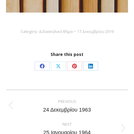
Category:
Διδασκαλικό Βήμα
17 Δεκεμβρίου 2019
Share this post
Share
Share
Share
Share
on
on
on
on
Facebook
X
Pinterest
LinkedIn
Post
navigation
PREVIOUS
Previous
24 Δεκεμβρίου 1963
post:
NEXT
Next
25 Ιανουαρίου 1964