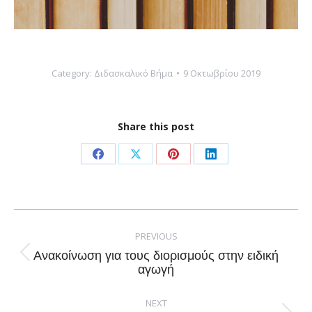
Category:
Διδασκαλικό Βήμα
9 Οκτωβρίου 2019
Share this post
Share
Share
Share
Share
on
on
on
on
Facebook
X
Pinterest
LinkedIn
Post
navigation
PREVIOUS
Ανακοίνωση για τους διορισμούς στην ειδική
Previous
αγωγή
post:
NEXT