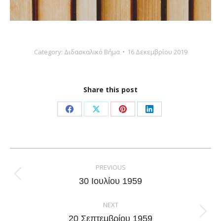
Category:
Διδασκαλικό Βήμα
16 Δεκεμβρίου 2019
Share this post
Share
Share
Share
Share
on
on
on
on
Facebook
X
Pinterest
LinkedIn
Post
navigation
PREVIOUS
Previous
30 Ιουλίου 1959
post:
NEXT
Next
20 Σεπτεμβρίου 1959