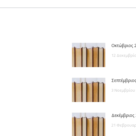
post:
Οκτώβριος 
12 Δεκεμβρίο
Σεπτέμβριος
3 Νοεμβρίου
Δεκέμβριος 
21 Φεβρουαρ