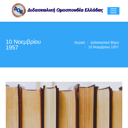
10 Νοεμβρίου
You are here:
Αρχική
Διδασκαλικό Βήμα
1957
10 Νοεμβρίου 1957