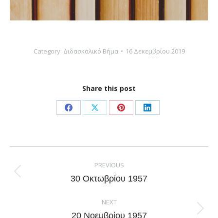
Category:
Διδασκαλικό Βήμα
16 Δεκεμβρίου 2019
Share this post
Share
Share
Share
Share
on
on
on
on
Facebook
X
Pinterest
LinkedIn
Post
navigation
PREVIOUS
Previous
30 Οκτωβρίου 1957
post:
NEXT
Next
20 Νοεμβρίου 1957