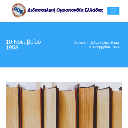
10 Νοεμβρίου
You are here:
Αρχική
Διδασκαλικό Βήμα
1953
10 Νοεμβρίου 1953