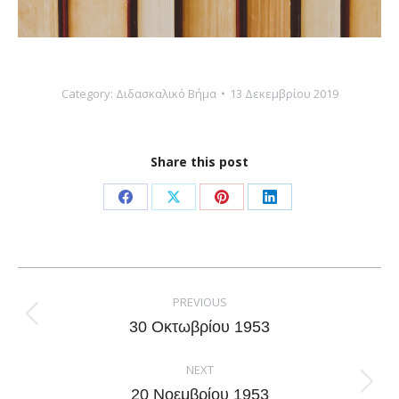
Category:
Διδασκαλικό Βήμα
13 Δεκεμβρίου 2019
Share this post
Share
Share
Share
Share
on
on
on
on
Facebook
X
Pinterest
LinkedIn
Post
navigation
PREVIOUS
Previous
30 Οκτωβρίου 1953
post:
NEXT
Next
20 Νοεμβρίου 1953