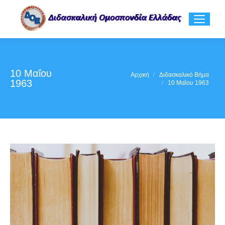
10 Μαΐου
You are here:
Αρχική
Διδασκαλικό Βήμα
1963
10 Μαΐου 1963