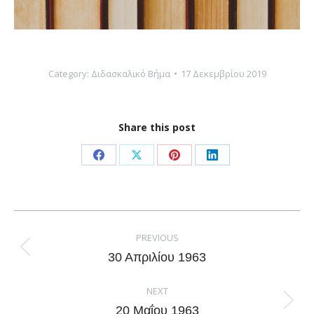
Category:
Διδασκαλικό Βήμα
17 Δεκεμβρίου 2019
Share this post
Share
Share
Share
Share
on
on
on
on
Facebook
X
Pinterest
LinkedIn
Post
navigation
PREVIOUS
Previous
30 Απριλίου 1963
post:
NEXT
Next
20 Μαΐου 1963