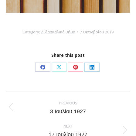
Category:
Διδασκαλικό Βήμα
7 Οκτωβρίου 2019
Share this post
Share
Share
Share
Share
on
on
on
on
Facebook
X
Pinterest
LinkedIn
Post
navigation
PREVIOUS
Previous
3 Ιουλίου 1927
post:
NEXT
Next
17 Ιουλίου 1927