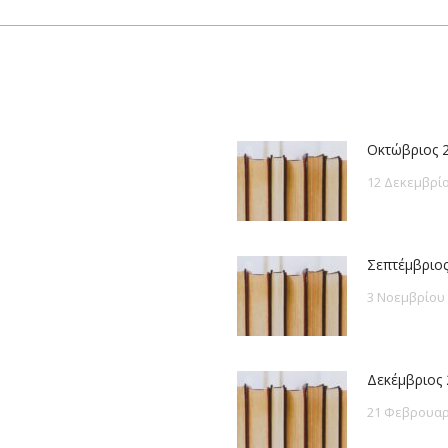
post:
Οκτώβριος 
12 Δεκεμβρίο
Σεπτέμβριος
3 Νοεμβρίου
Δεκέμβριος 
21 Φεβρουαρ