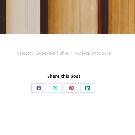
Category:
Διδασκαλικό Βήμα
19 Δεκεμβρίου 2019
Share this post
Share
Share
Share
Share
on
on
on
on
Facebook
X
Pinterest
LinkedIn
Next