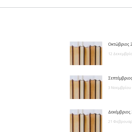
post:
Οκτώβριος 
12 Δεκεμβρίο
Σεπτέμβριος
3 Νοεμβρίου
Δεκέμβριος 
21 Φεβρουαρ