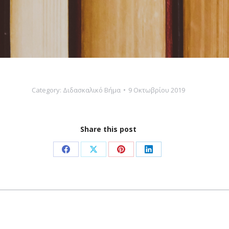
Category:
Διδασκαλικό Βήμα
9 Οκτωβρίου 2019
Share this post
Share
Share
Share
Share
on
on
on
on
Facebook
X
Pinterest
LinkedIn
Next