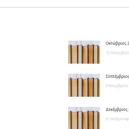
post:
Οκτώβριος 
12 Δεκεμβρίο
Σεπτέμβριος
3 Νοεμβρίου
Δεκέμβριος 
21 Φεβρουαρ