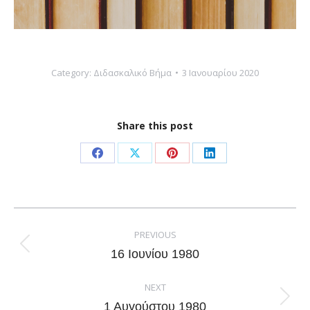
Category:
Διδασκαλικό Βήμα
3 Ιανουαρίου 2020
Share this post
Share
Share
Share
Share
on
on
on
on
Facebook
X
Pinterest
LinkedIn
Post
navigation
PREVIOUS
Previous
16 Ιουνίου 1980
post:
NEXT
Next
1 Αυγούστου 1980