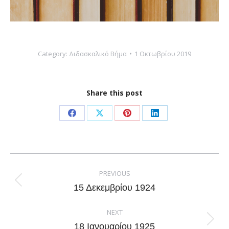
Category:
Διδασκαλικό Βήμα
1 Οκτωβρίου 2019
Share this post
Share
Share
Share
Share
on
on
on
on
Facebook
X
Pinterest
LinkedIn
Post
navigation
PREVIOUS
Previous
15 Δεκεμβρίου 1924
post:
NEXT
Next
18 Ιανουαρίου 1925