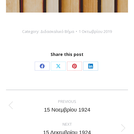
Category:
Διδασκαλικό Βήμα
1 Οκτωβρίου 2019
Share this post
Share
Share
Share
Share
on
on
on
on
Facebook
X
Pinterest
LinkedIn
Post
navigation
PREVIOUS
Previous
15 Νοεμβρίου 1924
post:
NEXT
Next
15 Δεκεμβρίου 1924