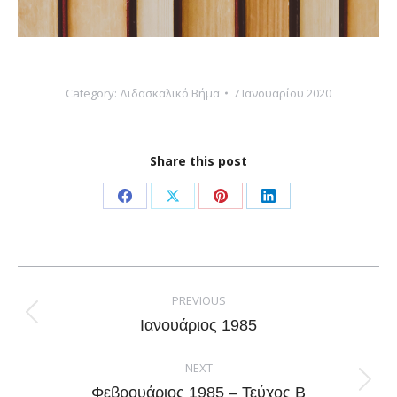
Category:
Διδασκαλικό Βήμα
7 Ιανουαρίου 2020
Share this post
Share
Share
Share
Share
on
on
on
on
Facebook
X
Pinterest
LinkedIn
Post
navigation
PREVIOUS
Previous
Ιανουάριος 1985
post:
NEXT
Next
Φεβρουάριος 1985 – Τεύχος Β