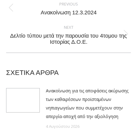
navigation
PREVIOUS
Previous
Ανακοίνωση 12.3.2024
post:
NEXT
Δελτίο τύπου μετά την παρουσία του 4τομου της
Next
Ιστορίας Δ.Ο.Ε.
post:
ΣΧΕΤΙΚΑ ΑΡΘΡΑ
Ανακοίνωση για τις αποφάσεις ακύρωσης
των καθαιρέσεων προϊσταμένων
νηπιαγωγείων που συμμετέχουν στην
απεργία-αποχή από την αξιολόγηση
4 Αυγούστου 2026