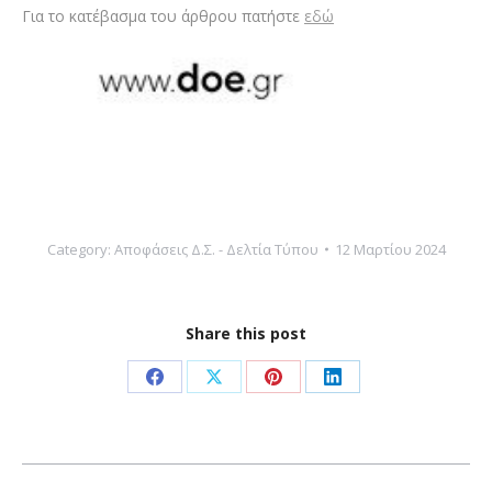
Για το κατέβασμα του άρθρου πατήστε
εδώ
Category:
Αποφάσεις Δ.Σ. - Δελτία Τύπου
12 Μαρτίου 2024
Share this post
Share
Share
Share
Share
on
on
on
on
Facebook
X
Pinterest
LinkedIn
Post