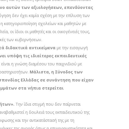
μενο αυτών των αξιολογήσεων, επενδύοντας
γηση δεν έχει καμία σχέση με την επίλυση των
ά η κατηγοριοποίηση σχολείων και μαθητών με
ία, οι ίδιοι οι μαθητές και οι οικογένειές τους,
τικές των κυβερνήσεων.
τά διδακτικά αντικείμενα
με την εισαγωγή
νει υπόψη τις ιδιαίτερες εκπαιδευτικές
 είναι η γνώση διαμέσου του παιχνιδιού με
δραστηριοτήτων.
Μάλιστα, η Σύνοδος των
σπονδίας Ελλάδας σε συνάντηση που είχαν
μμάτων στα νήπια στερείται
τήτων».
Την ίδια στιγμή που δεν παίρνεται
ναβαθμιστεί η δουλειά τους εκπαιδευτικού της
φωσης και την αντικατάστασή της με τη
ανάγκες της αγοράς όπως η επιχειρηματικότητα και