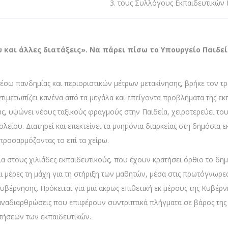
3. τους Συλλόγους Εκπαιδευτικών Π
 και άλλες διατάξεις». Να πάρει πίσω το Υπουργείο Παιδε
μέσω πανδημίας και περιοριστικών μέτρων μετακίνησης, βρήκε τον τ
τιμετωπίζει κανένα από τα μεγάλα και επείγοντα προβλήματα της εκ
ς, υψώνει νέους ταξικούς φραγμούς στην Παιδεία, χειροτερεύει τους
είου. Διατηρεί και επεκτείνει τα μνημόνια διαρκείας στη δημόσια 
ροσαρμόζοντας το επί τα χείρω.
τια στους χιλιάδες εκπαιδευτικούς, που έχουν κρατήσει όρθιο το δη
αι μέρες τη μάχη για τη στήριξη των μαθητών, μέσα στις πρωτόγνωρ
κυβέρνησης. Πρόκειται για μια άκρως επιθετική εκ μέρους της Κυβέρ
ές αναδιαρθρώσεις που επιφέρουν συντριπτικά πλήγματα σε βάρος τ
τήσεων των εκπαιδευτικών.