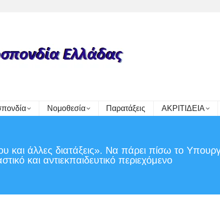
πονδία
Νομοθεσία
Παρατάξεις
ΑΚΡΙΤΙΔΕΙΑ
υ και άλλες διατάξεις». Να πάρει πίσω το Υπουργ
στικό και αντιεκπαιδευτικό περιεχόμενο