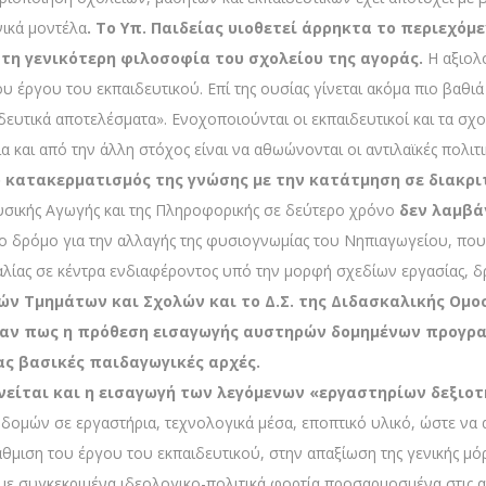
ικά μοντέλα
. Το Υπ. Παιδείας υιοθετεί άρρηκτα το περιεχό
στη γενικότερη φιλοσοφία του σχολείου της αγοράς.
Η αξιολό
υ έργου του εκπαιδευτικού. Επί της ουσίας γίνεται ακόμα πιο βαθι
δευτικά αποτελέσματα». Ενοχοποιούνται οι εκπαιδευτικοί και τα σχολε
σία και από την άλλη στόχος είναι να αθωώνονται οι αντιλαϊκές πολι
 κατακερματισμός της γνώσης με την κατάτμηση σε διακρι
υσικής Αγωγής και της Πληροφορικής σε δεύτερο χρόνο
δεν λαμβά
 το δρόμο για την αλλαγής της φυσιογνωμίας του Νηπιαγωγείου, που
σκαλίας σε κέντρα ενδιαφέροντος υπό την μορφή σχεδίων εργασίας, 
ν Τμημάτων και Σχολών και το Δ.Σ. της Διδασκαλικής Ομο
αν πως η πρόθεση εισαγωγής αυστηρών δομημένων προγρα
ς βασικές παιδαγωγικές αρχές.
νείται και η εισαγωγή των λεγόμενων «εργαστηρίων δεξιο
δομών σε εργαστήρια, τεχνολογικά μέσα, εποπτικό υλικό, ώστε να α
θμιση του έργου του εκπαιδευτικού, στην απαξίωση της γενικής μόρ
’’ με συγκεκριμένα ιδεολογικο-πολιτικά φορτία προσαρμοσμένα στις 