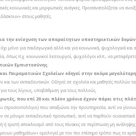
τικές κοινωνικές και μορφωτικές ανάγκες. Προσανατολίζεται να ανοίξ
διδάσκουν» στους μαθητές.
για την ενίσχυση των απαραίτητων υποστηρικτικών δομών τ
 όχι μόνο για παιδαγωγικά αλλά και για κοινωνικά, ψυχολογικά και
α, όπως π.χ. κοινωνικοί λειτουργοί, ψυχολόγοι κλπ., να μεταφέρετα
υτικών Εμπιστοσύνης
.
 και Πειραματικών Σχολείων οδηγεί στην ακόμα μεγαλύτερ
ν και των εκπαιδευτικών. Οδηγεί σε σχολεία και μαθητές πολλών 
 για τους λίγους, υποβάθμιση για τους πολλούς.
ρωτές, που επί 20 και πλέον χρόνια έχουν πάρει στις πλά
υ (προσοντολόγιο) που απαξιώνει την προϋπηρεσία, αντί να γίνουν 
σε μόνιμο εκπαιδευτικό προσωπικό, αντί να παρθούν ουσιαστικά μ
τή ή τριετή αποκλεισμό από τους πίνακες σε περίπτωση μη ανάληψης 
ενων μαθημάτων» ομολογεί με τον πιο επίσημο τρόπο πως το κράτο