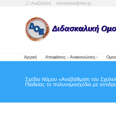
Search:
Αναζήτηση
secretariat@doe.gr
Αρχική
Αποφάσεις – Ανακοινώσεις
Ομοσ
Σχέδιο Νόμου «Αναβάθμιση του Σχολείο
Παιδείας το πολυνομοσχέδιο με αντιδρα