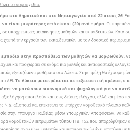
βάνει το νομοσχέδιο:
μα στο Δημοτικό και στο Νηπιαγωγείο από 22 στους 26
! Ε
να είναι μικρότερος από είκοσι (20) ανά τμήμα.
Οι παραπάνω
, σε υποχρεωτικές μετακινήσεις μαθητών και εκπαιδευτικών. Κατά σ
α χτυπά την εργασία των εκπαιδευτικών με τον δραστικό περιορι
έα εμπόδια στην προσπάθεια των μαθητών να μορφωθούν, ν
ισχύει και προχωράει σε ακόμα πιο βαθιές και αντιδραστικές αλλαγέ
ραπτώς εξεταζόμενα μαθήματα στο Λύκειο. Στην πράξη θα έχουμε μίνι
στα ΑΕΙ.
Το Λύκειο μετατρέπεται σε «εξεταστική αρένα», ο 
 πρέπει να ματώσουν
οικονομικά και ψυχολογικά για να αντέ
ική αξιολόγηση αποτελούν και τους δείκτες ελέγχου, αλλά και μέσ
Ν.Δ. αξιοποιεί και επεκτείνει το υπάρχον νομοθετικό πλαίσιο καθορ
υσία στην Υπουργό Παιδείας, μέσω Υπουργικών Αποφάσεων, να καθορί
φορά νομοθετικών εκτρωμάτων τύπου Π.Δ. 152 που απορρίφθηκαν α
οποίηση σχολείων, μαθητών και εκπαιδευτικών έχει αποτύχει με β