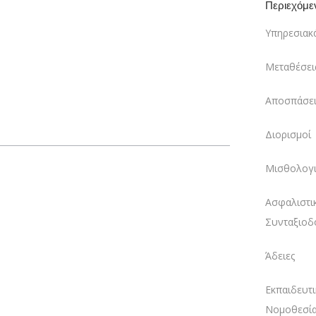
Περιεχόμε
Υπηρεσιακ
Μεταθέσει
Αποσπάσει
Διορισμοί
Μισθολογι
Ασφαλιστι
Συνταξιοδ
Άδειες
Εκπαιδευτι
Νομοθεσί