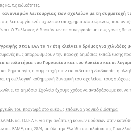
ς και τις ειδικότητες.
κανονισμών λειτουργίας των σχολείων με τη συμμετοχή τ
α στη λειτουργία ενός σχολείου υποχρηματοδοτούμενου, που αναζη
ου. Ο Σύλλογος Διδασκόντων σε συνεργασία με τους γονείς θα καλε
γγραφής στα ΕΠΑΛ τα 17 έτη κλείνει ο δρόμος για χιλιάδες 
σιφανές πως απορρυθμίζουν την παροχή δημόσιας εκπαίδευσης προς
α απολυτήρια του Γυμνασίου και του Λυκείου και οι λεγό
και δημιουργία, η συμμετοχή στην εκπαιδευτική διαδικασία, η αλληλ
αι τη συλλογική καθημερινή δυναμική του σχολείου, τους στόχους κα
ικνώνει το Δημόσιο Σχολείο έχουμε χρέος να αντιδράσουμε και ν
ενεργειών του προχωρά στο αμέσως επόμενο χρονικό διάστημα:
Ο.Λ.Μ.Ε. και Ο.Ι.Ε.Λ.Ε. για την ανάπτυξη κοινών δράσεων στην κατε
και ΕΛΜΕ, στις 28/4, σε όλη την Ελλάδα στα πλαίσια της Πανελλαδ