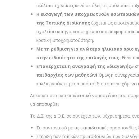
ακάλυπτα χιλιάδες κενά σε όλες τις υπόλοιπες τάξει
Η εισαγωγή των υποχρεωτικών εσωτερικών 
της Τοπικής Διοίκησης
έρχεται ως επιστέγασμ
σχολείου κατηγοριοποιημένου και διαφοροποιημέν
κρατική υποχρηματοδότηση.
Με τη ρύθμιση για ανώτερο ηλικιακό όριο ε
στην ειδικότητα της επιλογής τους.
Είναι πα
Επανέρχεται η αναγραφή της «διαγωγής» στ
πειθαρχίας των μαθητών!
Όμως η συνεργασία 
καλλιεργούνται μέσα από το ίδιο το περιεχόμενο κ
Απέναντι στο αντιεπαιδευτικό νομοσχέδιο που συρρ
να αποσυρθεί.
Το Δ.Σ. της Δ.Ο.Ε. σε συνέχεια των, μέχρι σήμερα, 
Σε συντονισμό με τις εκπαιδευτικές ομοσπονδίες 
Στήριξη των τοπικών πρωτοβουλιών των Συλλόγων 