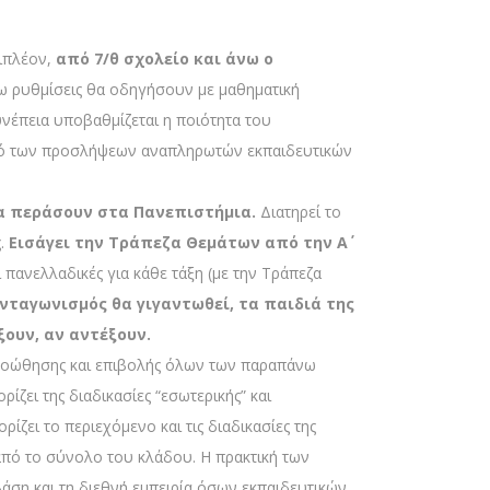
πιπλέον,
από 7/θ σχολείο και άνω ο
 ρυθμίσεις θα οδηγήσουν με μαθηματική
υνέπεια υποβαθμίζεται η ποιότητα του
σμό των προσλήψεων αναπληρωτών εκπαιδευτικών
α περάσουν στα Πανεπιστήμια.
Διατηρεί το
ς.
Εισάγει την Τράπεζα Θεμάτων από την Α΄
 πανελλαδικές για κάθε τάξη (με την Τράπεζα
ανταγωνισμός θα γιγαντωθεί, τα παιδιά της
ξουν, αν αντέξουν.
ο προώθησης και επιβολής όλων των παραπάνω
ίζει της διαδικασίες “εσωτερικής” και
ζει το περιεχόμενο και τις διαδικασίες της
πό το σύνολο του κλάδου. Η πρακτική των
άση και τη διεθνή εμπειρία όσων εκπαιδευτικών