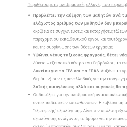
Παραθέτουμε τις αντιδραστικές αλλαγές που περιλαμ
Προβλέπει την αύξηση των μαθητών ανά τμή
ελάχιστος αριθμός των μαθητών δεν μπορεί 
ακρίβεια σε συγχωνεύσεις και καταργήσεις τάξεων
παρεχόμενου εκπαιδευτικού έργου και ταυτόχρον
και της συρρίκνωσης των θέσεων εργασίας.
Υψώνει νέους ταξικούς φραγμούς, θέτει ν
Λύκειο – εξεταστικό κέντρο του Γαβρόγλου, το εν
Λυκείου για τα ΓΕΛ και τα ΕΠΑΛ
. Αυξάνει τα γ
Θεμάτων) συν τις πανελλαδικές για την εισαγωγή 
λαϊκής οικογένειας αλλά και οι γονείς θα
Οι διατάξεις για την αντιδραστική αντιεκπαιδευτ
αντιεκπαιδευτικών κατευθύνσεων. Η κυβέρνηση της 
“εξωτερικής” αξιολόγησης. Δίνει την απόλυτη εξο
αξιολόγησης ανοίγοντας το δρόμο για την επανα
σκληρών ποσοτικών αξιολογήσεων με την κατηγορι