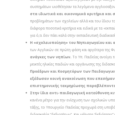
συστημάτων υιοθέτησαν τα λεγόμενα αγγλοσαξον
στα ιδιωτικά και οικονομικά κριτήρια και 
προβλημάτων των σχολείων αλλά και του ίδιου το
διάφορα ποσοτικά κριτήρια και ειδικά με τα «εκπαι
για ό,τι δεν πάει καλά στην εκπαιδευτική διαδικα
Η «σχολειοποίηση» του Νηπιαγωγείου και ο
των Αγγλικών σε πρώτη φάση και αργότερα της Φ
ανάγκες των νηπίων.
Το Υπ. Παιδείας ανοίγει
μεικτές ηλικίες παιδιών και οργάνωσης της διδα
Προέδρων και Κοσμητόρων των Παιδαγωγικώ
εξέδωσαν κοινή ανακοίνωση που επεσήμαν
επιστημονικής τεκμηρίωσης παραβλέποντα
Στην ίδια αντι-παιδαγωγική κατεύθυνση κι
κανένα μέτρο για την ενίσχυση των σχολικών υπο
τάξης, το Υπουργείο Παιδείας προχωρά στη υποβά
διδασκαλία “δεξιοτήτων”. Και μάλιστα ‘δεξιότητες