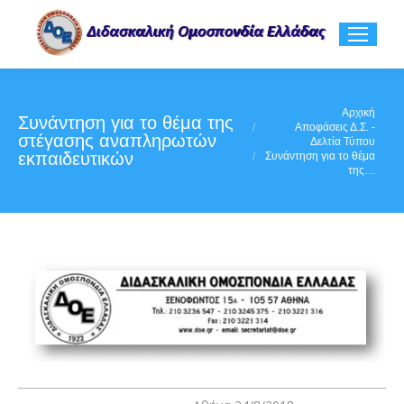
You are here:
Αρχική
Συνάντηση για το θέμα της
Αποφάσεις Δ.Σ. -
στέγασης αναπληρωτών
Δελτία Τύπου
εκπαιδευτικών
Συνάντηση για το θέμα
της…