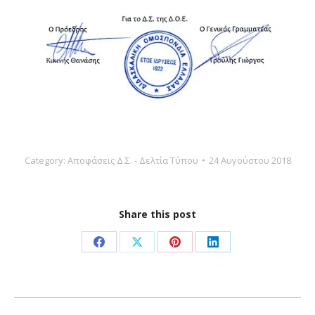
Category:
Αποφάσεις Δ.Σ. - Δελτία Τύπου
24 Αυγούστου 2018
Share this post
Share
Share
Share
Share
on
on
on
on
Facebook
X
Pinterest
LinkedIn
Post