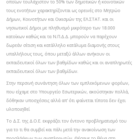
οποίων τουλάχιστον το 50% των δημοτικών ή κοινοτικών
τους ενοτήτων χαρακτηρίζονται ως ορεινές στο Μητρώο
Δήμων, Κοινοτήτων και Οικισμών της ΕΛ.ΣΤΑΤ. και οι
νησιωτικοί Δήμοι με πληθυσμό μικρότερο των 18.000
κατοίκων καθώς και τα Ν.Π.Δ.Δ. μπορούν να παρέχουν
δωρεάν σίτιση και κατάλληλο κατάλυμα διαμονής στους
υπαλλήλους τους, όπου μεταξύ άλλων ανήκουν οι
εκπαιδευτικοί όλων των βαθμίδων καθώς και οι αναπληρωτές
εκπαιδευτικοί όλων των βαθμίδων.
Στην περσινή συνάντηση όλων των εμπλεκόμενων φορέων,
που είχαμε στο Υπουργείο Εσωτερικών, ακούστηκαν πολλά,
δόθηκαν υποσχέσεις αλλά απ’ ότι φαίνεται τίποτα δεν έχει
υλοποιηθεί
Το Δ.Σ. της Δ.Ο.Ε. εκφράζει τον έντονο προβληματισμό του
για το τι θα συμβεί και πάλι μετά την ανακοίνωση των
προσλήψεων των αναπληρωτών. Θέσαμε το θέμα στη