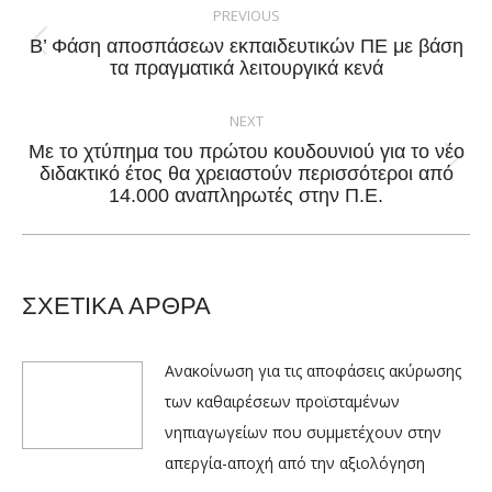
navigation
PREVIOUS
Β’ Φάση αποσπάσεων εκπαιδευτικών ΠΕ με βάση
Previous
τα πραγματικά λειτουργικά κενά
post:
NEXT
Με το χτύπημα του πρώτου κουδουνιού για το νέο
Next
διδακτικό έτος θα χρειαστούν περισσότεροι από
14.000 αναπληρωτές στην Π.Ε.
post:
ΣΧΕΤΙΚΑ ΑΡΘΡΑ
Ανακοίνωση για τις αποφάσεις ακύρωσης
των καθαιρέσεων προϊσταμένων
νηπιαγωγείων που συμμετέχουν στην
απεργία-αποχή από την αξιολόγηση