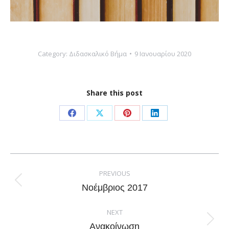
Category:
Διδασκαλικό Βήμα
9 Ιανουαρίου 2020
Share this post
Share
Share
Share
Share
on
on
on
on
Facebook
X
Pinterest
LinkedIn
Post
navigation
PREVIOUS
Previous
Νοέμβριος 2017
post:
NEXT
Next
Ανακοίνωση