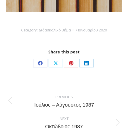
Category:
Διδασκαλικό Βήμα
7 Ιανουαρίου 2020
Share this post
Share
Share
Share
Share
on
on
on
on
Facebook
X
Pinterest
LinkedIn
Post
navigation
PREVIOUS
Previous
Ιούλιος – Αύγουστος 1987
post:
NEXT
Next
Οκτώβριος 1987