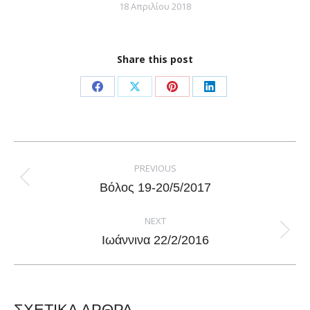
18 Απριλίου 2018
Share this post
Share
Share
Share
Share
on
on
on
on
Facebook
X
Pinterest
LinkedIn
Post
navigation
PREVIOUS
Previous
Βόλος 19-20/5/2017
post:
NEXT
Next
Ιωάννινα 22/2/2016
post:
ΣΧΕΤΙΚΑ ΑΡΘΡΑ