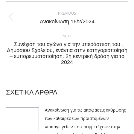
Facebook
X
Pinterest
LinkedIn
Post
navigation
PREVIOUS
Previous
Ανακοίνωση 16/2/2024
post:
NEXT
Συνέχιση του αγώνα για την υπεράσπιση του
Δημόσιου Σχολείου, ενάντια στην κατηγοριοποίηση
Next
– εμπορευματοποίηση. 2η κεντρική δράση για το
post:
2024
ΣΧΕΤΙΚΑ ΑΡΘΡΑ
Ανακοίνωση για τις αποφάσεις ακύρωσης
των καθαιρέσεων προϊσταμένων
νηπιαγωγείων που συμμετέχουν στην