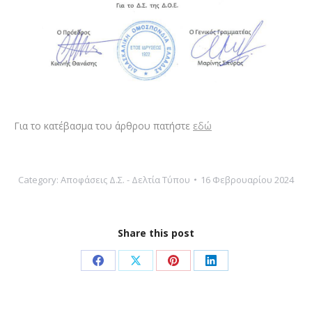
Για το κατέβασμα του άρθρου πατήστε
εδώ
Category:
Αποφάσεις Δ.Σ. - Δελτία Τύπου
16 Φεβρουαρίου 2024
Share this post
Share
Share
Share
Share
on
on
on
on