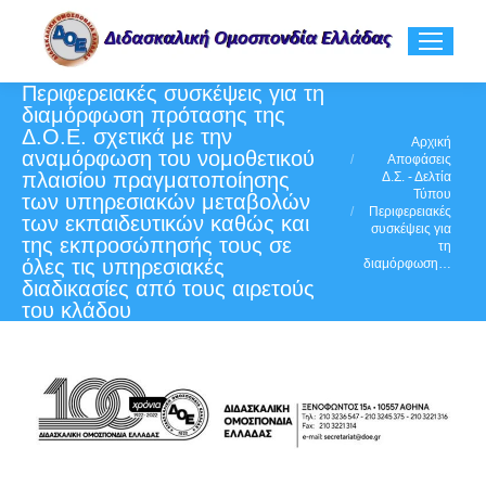
Περιφερειακές συσκέψεις για τη
διαμόρφωση πρότασης της
Δ.Ο.Ε. σχετικά με την
You are here:
Αρχική
αναμόρφωση του νομοθετικού
Αποφάσεις
πλαισίου πραγματοποίησης
Δ.Σ. - Δελτία
Τύπου
των υπηρεσιακών μεταβολών
Περιφερειακές
των εκπαιδευτικών καθώς και
συσκέψεις για
της εκπροσώπησής τους σε
τη
όλες τις υπηρεσιακές
διαμόρφωση…
διαδικασίες από τους αιρετούς
του κλάδου