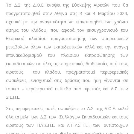
Το Δ.Σ. της Δ.Ο.Ε. ενόψει της Σύσκεψης Αιρετών που θα
πραγματοποιηθεί στην Αθήνα στις 3 και 4 Μαρτίου 2024,
σχετικά με την αναγκαιότητα να ικανοποιηθεί ένα χρόνιο
αίτημα του κλάδου, που αφορά τον εκσυγχρονισμό του
θεσμικού πλαισίου πραγματοποίησης των υπηρεσιακών
μεταβολών όλων των εκπαιδευτικών αλλά και την ανάγκη
επανακαθορισμού του πλαισίου εκπροσώπησης των
εκπαιδευτικών σε όλες τις υπηρεσιακές διαδικασίες από τους
αιρετούς του κλάδου, πραγματοποιεί περιφερειακές
συσκέψεις, ενισχυτικά στις δράσεις που ήδη γίνονται σε
τοπικό – περιφερειακό επίπεδο από αιρετούς και Δ.Σ. των
Σ.Ε.Π.Ε.
Στις περιφερειακές αυτές συσκέψεις το Δ.Σ. της Δ.Ο.Ε. καλεί
όλα τα μέλη των Δ.Σ. των Συλλόγων Εκπαιδευτικών και τους
αιρετούς των Π.Υ.Σ.Π.Ε. και Α.Π.Υ.Σ.Π.Ε., των αντίστοιχων
περιοχών, ώστε με τη συμβολή και υποστήριξη των μελών