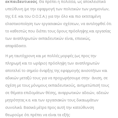
εκπαιδευτικούς
. Θα πρέπει η πολιτεία, ως αποκλειστικά
υπεύθυνη (με την εφαρμογή των πολιτικών των μνημονίων,
της Ε.Ε. και του Ο.Ο.Σ.Α.) για την όλο και πιο εκτεταμένη
ελαστικοποίηση των εργασιακών σχέσεων, να αντιληφθεί ότι
το καθεστώς που διέπει τους όρους πρόσληψης και εργασίας
των αναπληρωτών εκπαιδευτικών είναι, επιεικώς,
απαράδεκτο.
Η μη ταυτόχρονη και με πολλές μορφές (ως προς την
πληρωμή και το ωράριο) πρόσληψη των αναπληρωτών
αποτελεί το σημείο έναρξης της εφαρμογής ανισοτήτων και
αδικιών μεταξύ τους για να προχωρήσουμε στην άνιση, σε
σχέση με τους μόνιμους εκπαιδευτικούς, αντιμετώπισή τους
σε θέματα επιδομάτων θέσης, αναρρωτικών αδειών, αδειών
μητρότητας κ.α. και των εργασιακών τους δικαιωμάτων
συνολικά. Βασικά μέτρα προς αυτή την κατεύθυνση
θεωρούμε ότι πρέπει να είναι τα εξής: