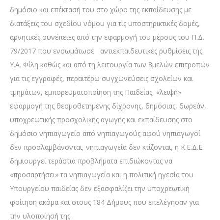
δημόσιο και επέκτασή του στο χώρο της εκπαίδευσης με
διατάξεις του σχεδίου νόμου για τις υποστηρικτικές δομές,
αρνητικές συνέπειες από την εφαρμογή του μέρους του Π.Δ.
79/2017 που ενσωμάτωσε αντιεκπαιδευτικές ρυθμίσεις της
Υ.Α. Φίλη καθώς και από τη λειτουργία των 3μελών επιτροπών
για τις εγγραφές, περαιτέρω συγχωνεύσεις σχολείων και
τμημάτων, εμπορευματοποίηση της Παιδείας, «λειψή»
εφαρμογή της θεσμοθετημένης δίχρονης, δημόσιας, δωρεάν,
υποχρεωτικής προσχολικής αγωγής και εκπαίδευσης στο
δημόσιο νηπιαγωγείο από νηπιαγωγούς αφού νηπιαγωγοί
δεν προσλαμβάνονται, νηπιαγωγεία δεν κτίζονται, η Κ.Ε.Δ.Ε.
δημιουργεί τεράστια προβλήματα επιδιώκοντας να
«προσαρτήσει» τα νηπιαγωγεία και η πολιτική ηγεσία του
Υπουργείου παιδείας δεν εξασφαλίζει την υποχρεωτική
φοίτηση ακόμα και στους 184 Δήμους που επελέγησαν για
την υλοποίησή της.