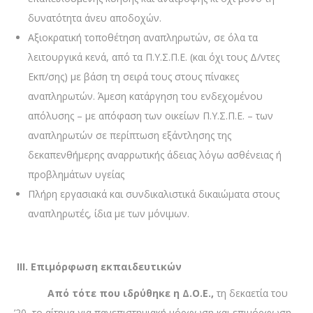
δυνατότητα άνευ αποδοχών.
Αξιοκρατική τοποθέτηση αναπληρωτών, σε όλα τα
λειτουργικά κενά, από τα Π.Υ.Σ.Π.Ε. (και όχι τους Δ/ντες
Εκπ/σης) με βάση τη σειρά τους στους πίνακες
αναπληρωτών. Άμεση κατάργηση του ενδεχομένου
απόλυσης – με απόφαση των οικείων Π.Υ.Σ.Π.Ε. – των
αναπληρωτών σε περίπτωση εξάντλησης της
δεκαπενθήμερης αναρρωτικής άδειας λόγω ασθένειας ή
προβλημάτων υγείας
Πλήρη εργασιακά και συνδικαλιστικά δικαιώματα στους
αναπληρωτές, ίδια με των μόνιμων.
ΙΙΙ. Επιμόρφωση εκπαιδευτικών
Από τότε που ιδρύθηκε η Δ.Ο.Ε.,
τη δεκαετία του
’20, το αίτημα για πανεπιστημιακή μόρφωση και επιμόρφωση