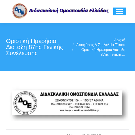
Οριστική Ημερήσια
You are here:
Αρχική
Αποφάσεις Δ.Σ. - Δελτία Τύπου
Διάταξη 87ης Γενικής
Οριστική Ημερήσια Διάταξη
Συνέλευσης
87ης Γενικής…