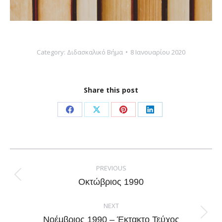
Category:
Διδασκαλικό Βήμα
8 Ιανουαρίου 2020
Share this post
Share
Share
Share
Share
on
on
on
on
Facebook
X
Pinterest
LinkedIn
Post
navigation
PREVIOUS
Previous
Οκτώβριος 1990
post:
NEXT
Next
Νοέμβριος 1990 – Έκτακτο Τεύχος