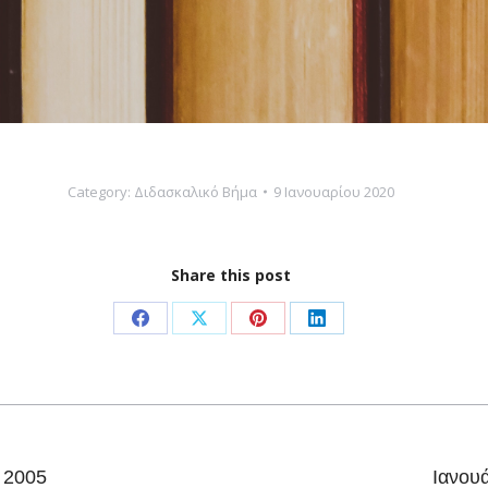
Category:
Διδασκαλικό Βήμα
9 Ιανουαρίου 2020
Share this post
Share
Share
Share
Share
on
on
on
on
Facebook
X
Pinterest
LinkedIn
Next
 2005
Ιανου