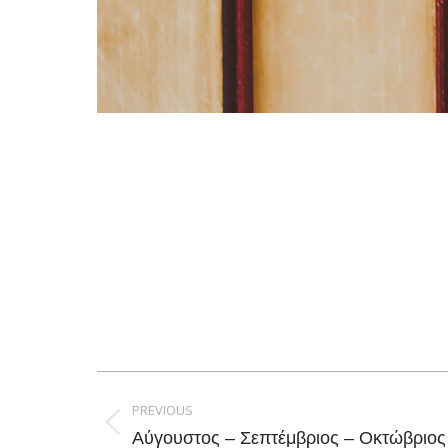
Post
navigation
PREVIOUS
Previous
Αύγουστος – Σεπτέμβριος – Οκτώβριος