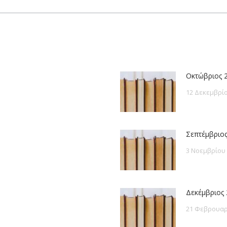
post:
Οκτώβριος 
12 Δεκεμβρίο
Σεπτέμβριος
3 Νοεμβρίου
Δεκέμβριος 
21 Φεβρουαρ