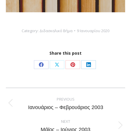
Category:
Διδασκαλικό Βήμα
9 Ιανουαρίου 2020
Share this post
Share
Share
Share
Share
on
on
on
on
Facebook
X
Pinterest
LinkedIn
Post
navigation
PREVIOUS
Previous
Ιανουάριος – Φεβρουάριος 2003
post:
NEXT
Next
Μάϊος – Ιούνιος 2003